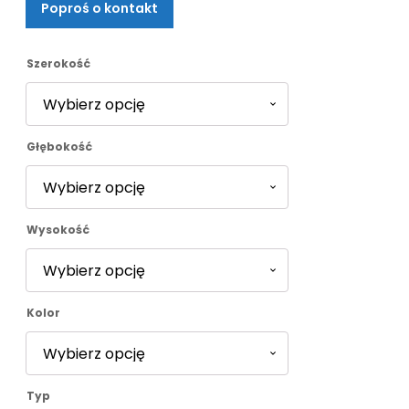
Poproś o kontakt
od
327,00 zł
Szerokość
do
Głębokość
403,00 zł
Wysokość
Kolor
Typ