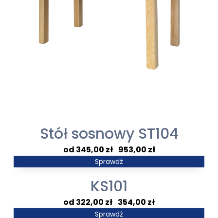
Stół sosnowy ST104
Zakres
345,00
zł
–
953,00
zł
cen:
Sprawdź
od
KS101
345,00 zł
do
Zakres
322,00
zł
–
354,00
zł
953,00 zł
cen:
Sprawdź