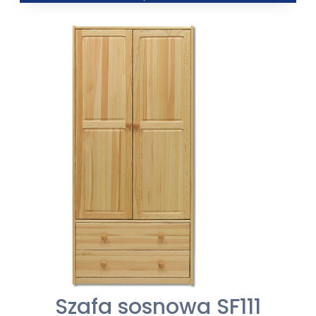
od
322,00 zł
do
354,00 zł
Szafa sosnowa SF111