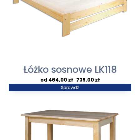
Łóżko sosnowe LK118
Zakres
464,00
zł
–
735,00
zł
cen:
Sprawdź
od
464,00 zł
do
735,00 zł