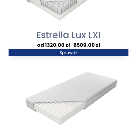
Estrella Lux LXI
Zakres
1320,00
zł
–
6509,00
zł
cen:
Sprawdź
od
1320,00 zł
do
6509,00 zł