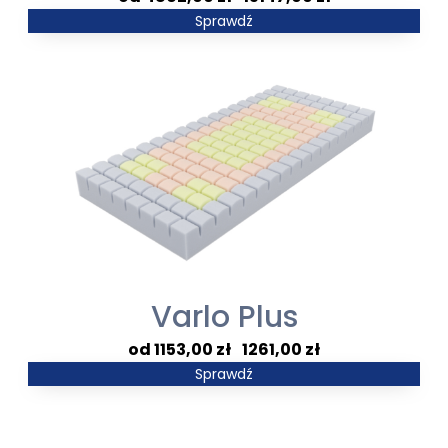
cen:
Sprawdź
od
4862,00 zł
do
15147,00 zł
Varlo Plus
Zakres
1153,00
zł
–
1261,00
zł
cen:
Sprawdź
od
1153,00 zł