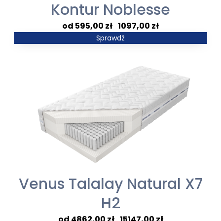
Kontur Noblesse
Zakres
595,00
zł
–
1097,00
zł
cen:
Sprawdź
od
595,00 zł
do
1097,00 zł
Venus Talalay Natural X7
H2
Zakres
4862,00
zł
–
15147,00
zł