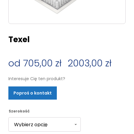
Texel
705,00
zł
–
2003,00
zł
Zakres
Interesuje Cię ten produkt?
cen:
Poproś o kontakt
od
705,00 zł
Szerokość
do