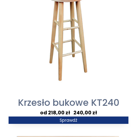
Krzesło bukowe KT240
Zakres
218,00
zł
–
240,00
zł
cen:
Sprawdź
od
218,00 zł