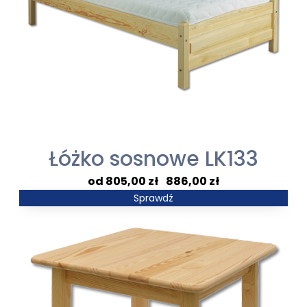
Łóżko sosnowe LK133
Zakres
805,00
zł
–
886,00
zł
cen:
Sprawdź
od
805,00 zł
do
886,00 zł