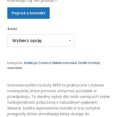
Interesuje Cię ten produkt?
cen:
Poproś o kontakt
od
708,00 zł
Kolor
do
779,00 zł
Kategorie:
Kolekcja Corsica
,
Meble sosnowe
,
Szafki na buty
sosnowe
Sosnowa szafka na buty SB113 to praktyczne i stylowe
rozwiązanie, które pomoże utrzymać porządek w
przedpokoju. To idealny wybór dla osób ceniących sobie
funkcjonalność połączoną z naturalnym pięknem
drewna. Szafka wyposażona została w trzy uchylne
przegrody, które umożliwiają łatwy dostęp do