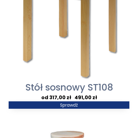
Stół sosnowy ST108
Zakres
317,00
zł
–
491,00
zł
cen:
Sprawdź
od
317,00 zł
do
491,00 zł