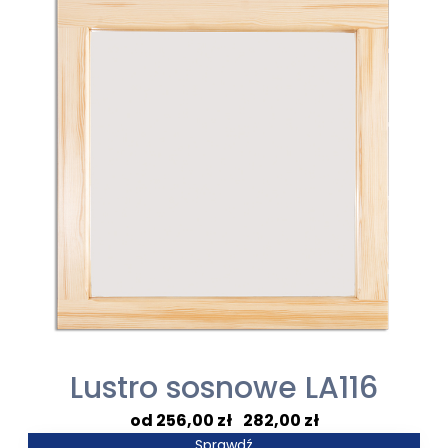
do
240,00 zł
Lustro sosnowe LA116
Zakres
256,00
zł
–
282,00
zł
cen:
Sprawdź