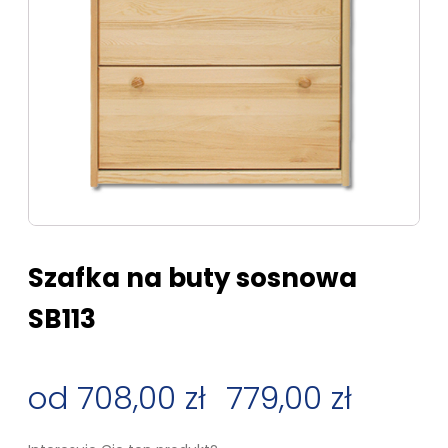
Szafka na buty sosnowa
SB113
708,00
zł
–
779,00
zł
Zakres