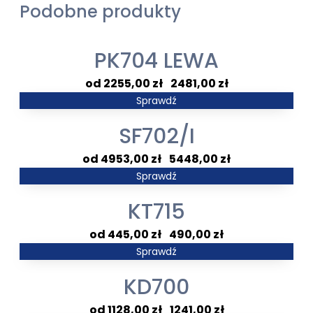
Podobne produkty
PK704 LEWA
Zakres
2255,00
zł
–
2481,00
zł
cen:
Sprawdź
od
SF702/I
2255,00 zł
do
Zakres
4953,00
zł
–
5448,00
zł
2481,00 zł
cen:
Sprawdź
od
KT715
4953,00 zł
do
Zakres
445,00
zł
–
490,00
zł
5448,00 zł
cen:
Sprawdź
od
KD700
445,00 zł
do
Zakres
1128,00
zł
–
1241,00
zł