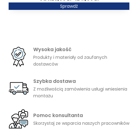
490,00 zł
cen:
Sprawdź
od
1128,00 zł
do
1241,00 zł
Wysoka jakość
Produkty i materiały od zaufanych
dostawców
Szybka dostawa
Z możliwością zamówienia usługi wniesienia
montażu
Pomoc konsultanta
Skorzystaj ze wsparcia naszych pracowników