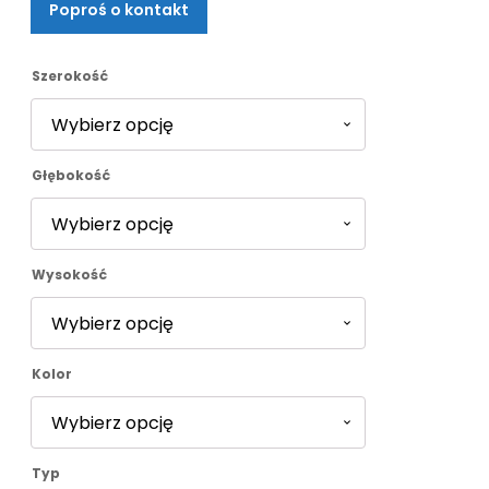
Poproś o kontakt
od
2149,00 zł
Szerokość
do
Głębokość
2364,00 zł
Wysokość
Kolor
Typ