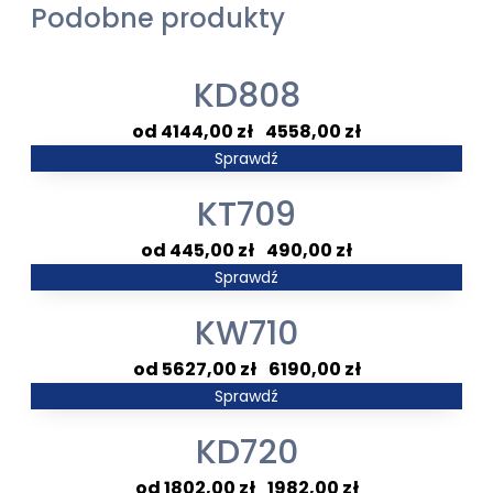
Podobne produkty
KD808
Zakres
4144,00
zł
–
4558,00
zł
cen:
Sprawdź
od
KT709
4144,00 zł
do
Zakres
445,00
zł
–
490,00
zł
4558,00 zł
cen:
Sprawdź
od
KW710
445,00 zł
do
Zakres
5627,00
zł
–
6190,00
zł
490,00 zł
cen:
Sprawdź
od
KD720
5627,00 zł
do
Zakres
1802,00
zł
–
1982,00
zł