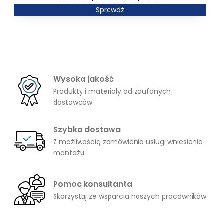
6190,00 zł
cen:
Sprawdź
od
1802,00 zł
do
1982,00 zł
Wysoka jakość
Produkty i materiały od zaufanych
dostawców
Szybka dostawa
Z możliwością zamówienia usługi wniesienia
montażu
Pomoc konsultanta
Skorzystaj ze wsparcia naszych pracowników