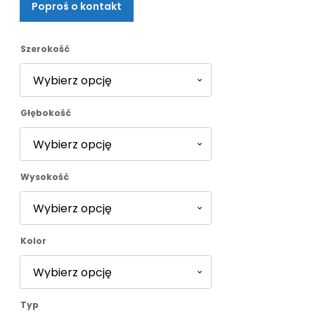
Poproś o kontakt
od
639,00 zł
Szerokość
do
Głębokość
703,00 zł
Wysokość
Kolor
Typ