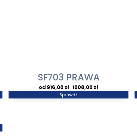
SF703 PRAWA
Zakres
916,00
zł
–
1008,00
zł
cen:
Sprawdź
od
916,00 zł
do
1008,00 zł