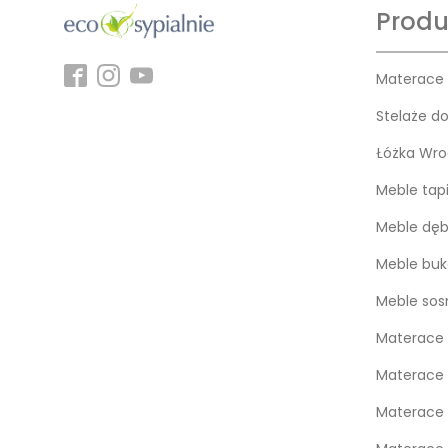
Produ
Materace
Stelaże d
Łóżka Wro
Meble tap
Meble dę
Meble bu
Meble so
Materace 
Materace 
Materace