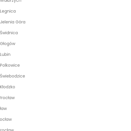
 Wałbrzych
Legnica
Jelenia Góra
Świdnica
 Głogów
Lubin
Polkowice
Świebodzice
Kłodzko
rocław
ław
rocław
Wrocław