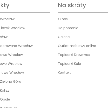
kty
Na skróty
 Wrocław
O nas
o łóżek Wrocław
Do pobrania
cław
Galeria
icerowane Wrocław
Outlet meblowy online
bowe Wrocław
Tapicerki Drewmax
kowe Wrocław
Tapicerki Koło
snowe Wrocław
Kontakt
Zielona Góra
Kalisz
 Opole