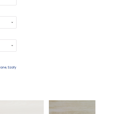
Kufry i skrzynie drewniane
Galanteria drewniana
Meble dla dzieci
wane
,
Szafy