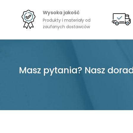
993,00 zł
Wysoka jakość
do
Produkty i materiały od
1092,00 zł
zaufanych dostawców
Masz pytania? Nasz dorad