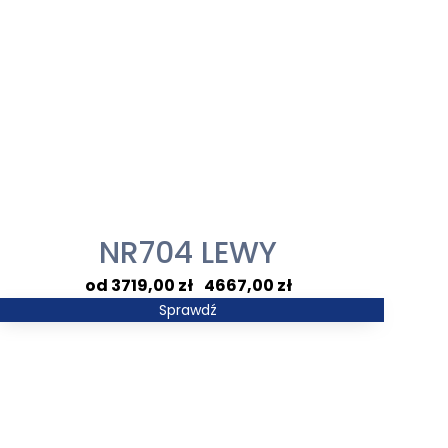
NR704 LEWY
Zakres
3719,00
zł
–
4667,00
zł
cen:
Sprawdź
od
3719,00 zł
do
4667,00 zł