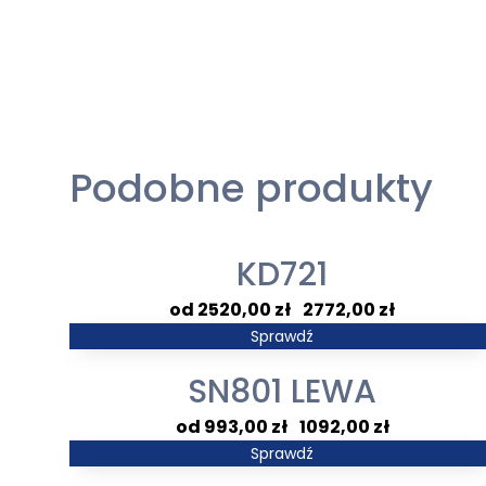
Podobne produkty
KD721
Zakres
2520,00
zł
–
2772,00
zł
cen:
Sprawdź
od
SN801 LEWA
2520,00 zł
do
Zakres
993,00
zł
–
1092,00
zł
2772,00 zł
cen:
Sprawdź
od