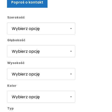
Poproś o kontakt
od
4338,00 zł
Szerokość
do
Głębokość
4772,00 zł
Wysokość
Kolor
Typ