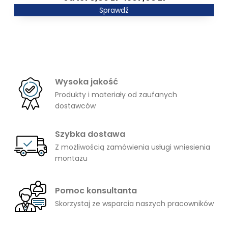
4949,00 zł
cen:
Sprawdź
od
1370,00 zł
do
1507,00 zł
Wysoka jakość
Produkty i materiały od zaufanych
dostawców
Szybka dostawa
Z możliwością zamówienia usługi wniesienia
montażu
Pomoc konsultanta
Skorzystaj ze wsparcia naszych pracowników