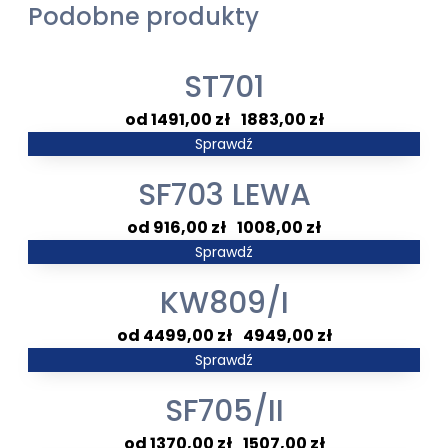
Podobne produkty
ST701
Zakres
1491,00
zł
–
1883,00
zł
cen:
Sprawdź
od
SF703 LEWA
1491,00 zł
do
Zakres
916,00
zł
–
1008,00
zł
1883,00 zł
cen:
Sprawdź
od
KW809/I
916,00 zł
do
Zakres
4499,00
zł
–
4949,00
zł
1008,00 zł
cen:
Sprawdź
od
SF705/II
4499,00 zł
do
Zakres
1370,00
zł
–
1507,00
zł