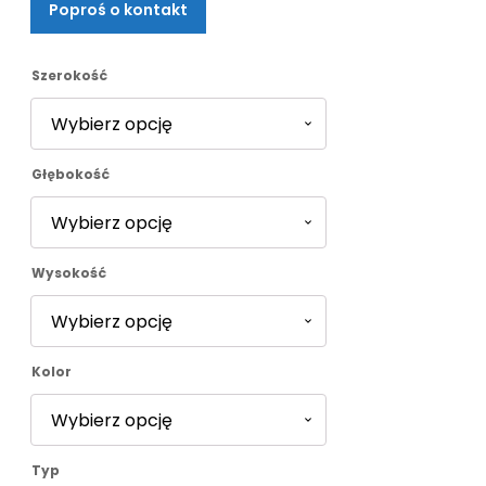
Poproś o kontakt
od
1712,00 zł
Szerokość
do
Głębokość
1883,00 zł
Wysokość
Kolor
Typ