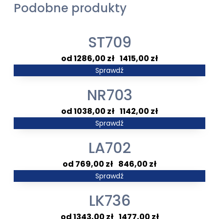
Podobne produkty
ST709
Zakres
1286,00
zł
–
1415,00
zł
cen:
Sprawdź
od
NR703
1286,00 zł
do
Zakres
1038,00
zł
–
1142,00
zł
1415,00 zł
cen:
Sprawdź
od
LA702
1038,00 zł
do
Zakres
769,00
zł
–
846,00
zł
1142,00 zł
cen:
Sprawdź
od
LK736
769,00 zł
do
Zakres
1343,00
zł
–
1477,00
zł