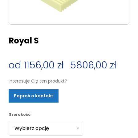
Royal S
1156,00
zł
–
5806,00
zł
Zakres
Interesuje Cię ten produkt?
cen:
Poproś o kontakt
od
1156,00 zł
Szerokość
do