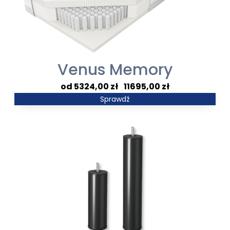
Venus Memory
Zakres
5324,00
zł
–
11695,00
zł
cen:
Sprawdź
od
5324,00 zł
do
11695,00 zł