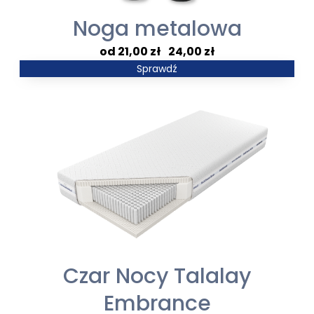
Noga metalowa
Zakres
21,00
zł
–
24,00
zł
cen:
Sprawdź
od
21,00 zł
do
24,00 zł
Czar Nocy Talalay
Embrance