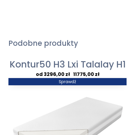
Podobne produkty
Kontur50 H3 Lxi Talalay H1
Zakres
3296,00
zł
–
11775,00
zł
cen:
Sprawdź
od
3296,00 zł
do
11775,00 zł