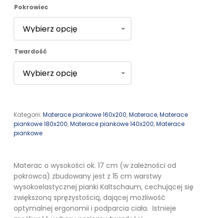
Pokrowiec
5806,00 zł
Twardość
Kategorii:
Materace piankowe 160x200
,
Materace
,
Materace
piankowe 180x200
,
Materace piankowe 140x200
,
Materace
piankowe
Materac o wysokości ok. 17 cm (w zależności od
pokrowca) zbudowany jest z 15 cm warstwy
wysokoelastycznej pianki Kaltschaum, cechującej się
zwiększoną sprężystością, dającej możliwość
optymalnej ergonomii i podparcia ciała. Istnieje