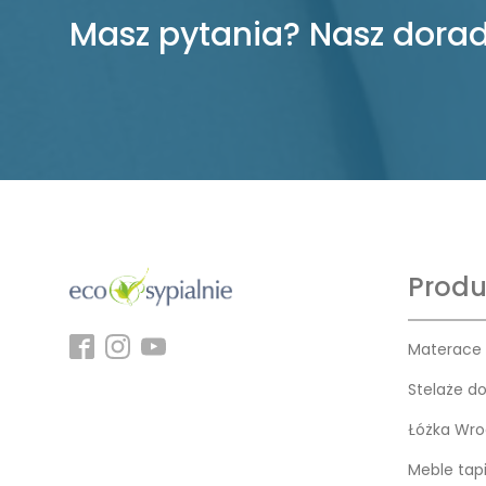
Masz pytania? Nasz dorad
Produ
Materace
Stelaże d
Łóżka Wro
Meble tap