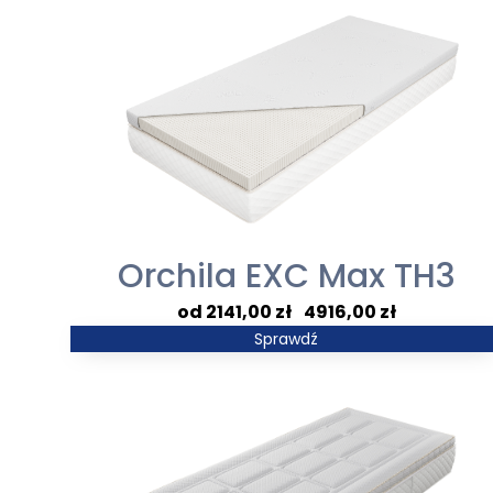
Orchila EXC Max TH3
Zakres
2141,00
zł
–
4916,00
zł
cen:
Sprawdź
od
2141,00 zł
do
4916,00 zł