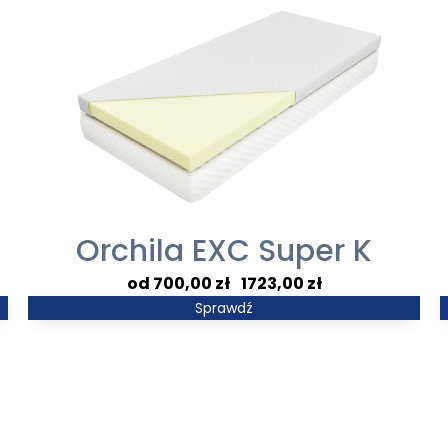
Orchila EXC Super K
Zakres
700,00
zł
–
1723,00
zł
cen:
Sprawdź
od
700,00 zł
do
1723,00 zł