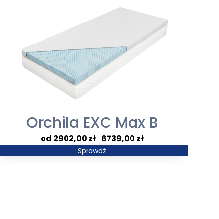
Orchila EXC Max B
Zakres
2902,00
zł
–
6739,00
zł
cen:
Sprawdź
od
2902,00 zł
do
6739,00 zł