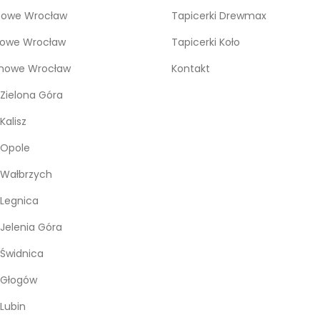
bowe Wrocław
Tapicerki Drewmax
kowe Wrocław
Tapicerki Koło
snowe Wrocław
Kontakt
Zielona Góra
Kalisz
 Opole
 Wałbrzych
Legnica
Jelenia Góra
Świdnica
 Głogów
Lubin