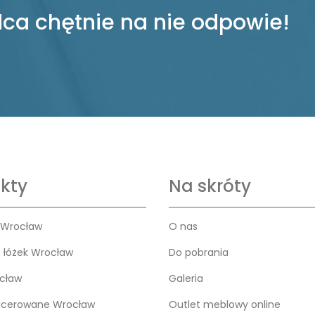
ca chętnie na nie odpowie!
kty
Na skróty
 Wrocław
O nas
o łóżek Wrocław
Do pobrania
cław
Galeria
icerowane Wrocław
Outlet meblowy online