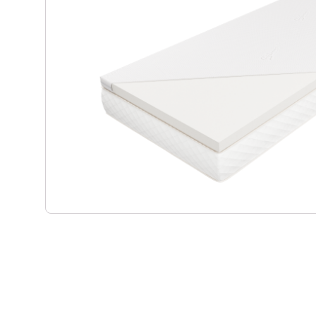
Materace kieszeniowe
Witryny dęb
Materace regeneracyjne
Biurka dębo
Materace dla par
Szafki RTV 
Materace z kokosem
Regały dęb
Materace na stelażu
Krzesła dęb
Materace szpitalne
Lustra dębo
Materace hotelowe
Półka dębow
Szafy dębo
Stoły dębow