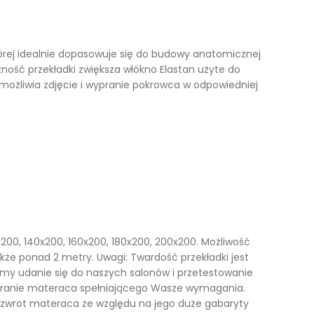
Kufry i skrzynie drewniane
Galanteria drewniana
tórej idealnie dopasowuje się do budowy anatomicznej
zność przekładki zwiększa włókno Elastan użyte do
Meble dla dzieci
możliwia zdjęcie i wypranie pokrowca w odpowiedniej
200, 140x200, 160x200, 180x200, 200x200. Możliwość
akże ponad 2 metry. Uwagi: Twardość przekładki jest
 udanie się do naszych salonów i przetestowanie
ybranie materaca spełniającego Wasze wymagania.
 a zwrot materaca ze względu na jego duże gabaryty