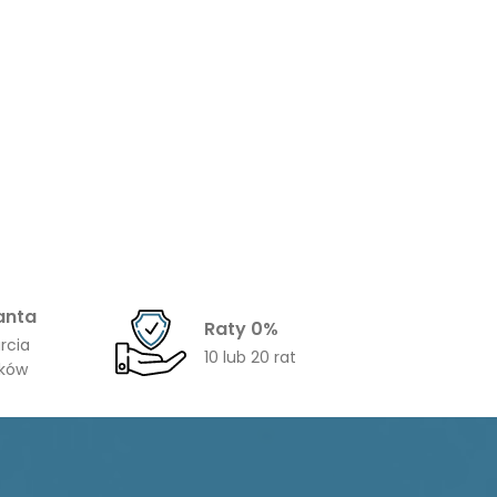
anta
Raty 0%
rcia
10 lub 20 rat
ików