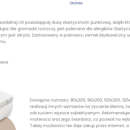
Orchila
soidalnej LXI posiadającej dużą elastyczność punktową, dzięki k
pa. Nie gromadzi roztoczy, jest polecana dla alergików. Elastyc
tórym jest okryta. Zastosowany w pokrowcu zamek błyskawiczny u
snu.
owce
Dostępne rozmiary: 80x200, 90x200, 100x200, 120x
realizacji innych wymiarów na życzenie klienta, t
odczuciem wysoce subiektywnym. Rekomendujemy
materaca oraz jego twardości, co pozwoli na w
Takiej możliwości nie daje zakup przez internet,