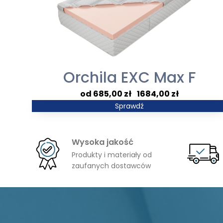
Orchila EXC Max F
Zakres
685,00
zł
–
1684,00
zł
cen:
Sprawdź
od
685,00 zł
Wysoka jakość
do
Produkty i materiały od
1684,00 zł
zaufanych dostawców