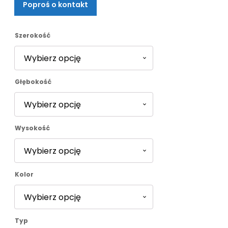
Poproś o kontakt
od
1038,00 zł
Szerokość
do
Głębokość
1708,00 zł
Wysokość
Kolor
Typ