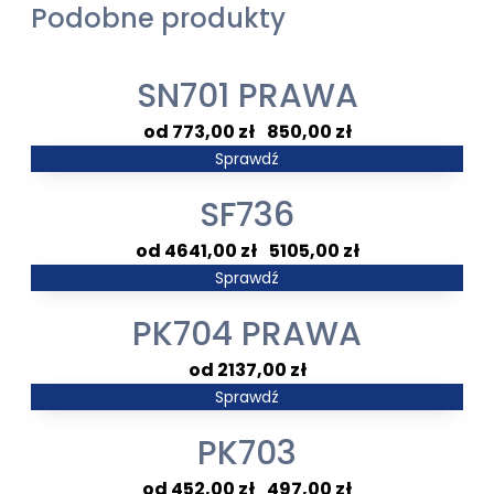
Podobne produkty
SN701 PRAWA
Zakres
773,00
zł
–
850,00
zł
cen:
Sprawdź
od
SF736
773,00 zł
do
Zakres
4641,00
zł
–
5105,00
zł
850,00 zł
cen:
Sprawdź
od
PK704 PRAWA
4641,00 zł
do
2137,00
zł
5105,00 zł
Sprawdź
PK703
Zakres
452,00
zł
–
497,00
zł