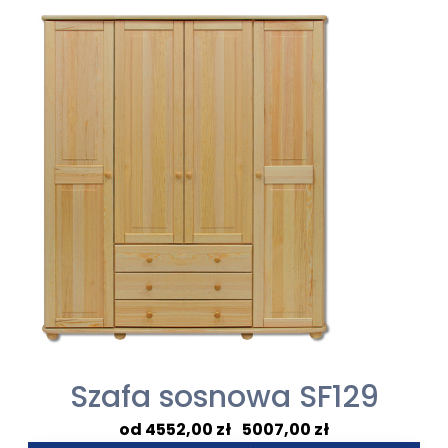
426,00 zł
do
469,00 zł
Szafa sosnowa SF129
Zakres
4552,00
zł
–
5007,00
zł