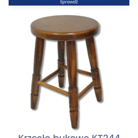
cen:
Sprawdź
od
4552,00 zł
do
5007,00 zł