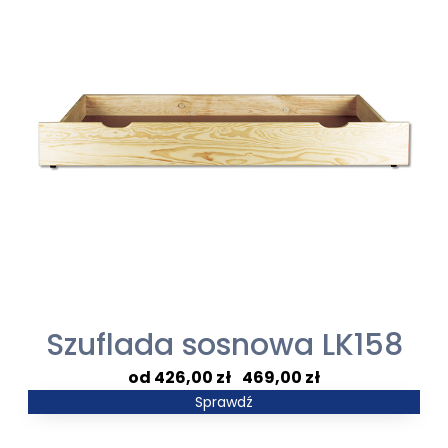
361,00 zł
Szuflada sosnowa LK158
Zakres
426,00
zł
–
469,00
zł
cen:
Sprawdź
od