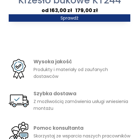
Krzesło bukowe KT244
Zakres
163,00
zł
–
179,00
zł
cen:
Sprawdź
od
163,00 zł
do
179,00 zł
Wysoka jakość
Produkty i materiały od zaufanych
dostawców
Szybka dostawa
Z możliwością zamówienia usługi wniesienia
montażu
Pomoc konsultanta
Skorzystaj ze wsparcia naszych pracowników