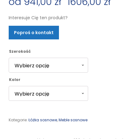
941,00
zł
–
1606,00
zł
Zakres
Interesuje Cię ten produkt?
cen:
Poproś o kontakt
od
941,00 zł
Szerokość
do
Kolor
1606,00 zł
Kategorie:
Łóżka sosnowe
,
Meble sosnowe