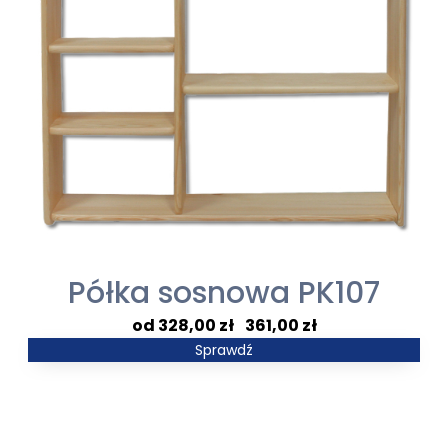
Półka sosnowa PK107
Zakres
328,00
zł
–
361,00
zł
cen:
Sprawdź
od
328,00 zł
do