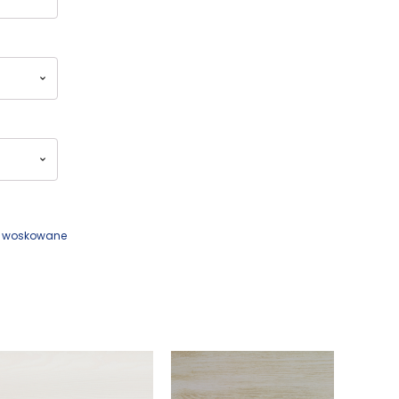
Kufry i skrzynie drewniane
Galanteria drewniana
Meble dla dzieci
e woskowane