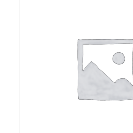
Materace kieszeniowe
Witryny dęb
Materace regeneracyjne
Biurka dębo
Materace dla par
Szafki RTV 
Materace z kokosem
Regały dęb
Materace na stelażu
Krzesła dęb
Materace szpitalne
Lustra dębo
Materace hotelowe
Półka dębow
Szafy dębo
Stoły dębow