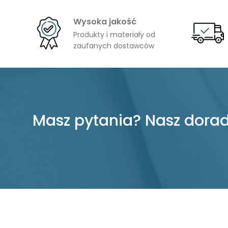
706,00 zł
Wysoka jakość
do
Produkty i materiały od
777,00 zł
zaufanych dostawców
Masz pytania? Nasz dorad