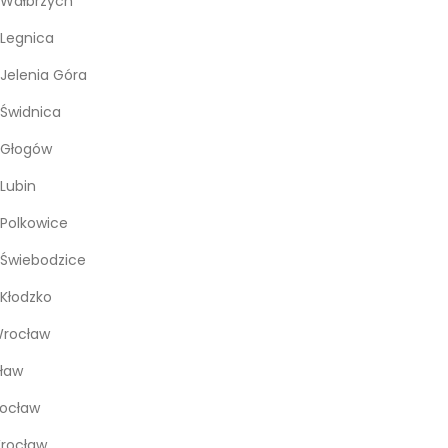
 Wałbrzych
Legnica
Jelenia Góra
Świdnica
 Głogów
Lubin
Polkowice
Świebodzice
Kłodzko
rocław
ław
rocław
Wrocław