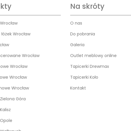
kty
Na skróty
 Wrocław
O nas
o łóżek Wrocław
Do pobrania
cław
Galeria
icerowane Wrocław
Outlet meblowy online
bowe Wrocław
Tapicerki Drewmax
kowe Wrocław
Tapicerki Koło
snowe Wrocław
Kontakt
Zielona Góra
Kalisz
 Opole