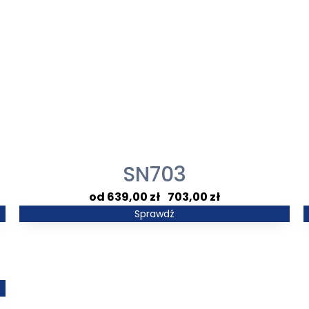
SN703
Zakres
639,00
zł
–
703,00
zł
cen:
Sprawdź
od
639,00 zł
do
703,00 zł