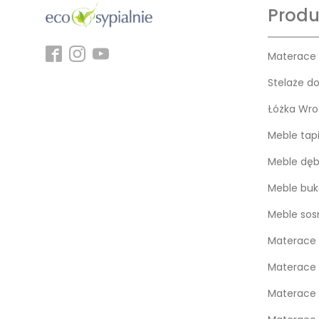
Produ
Materace
Stelaże d
Łóżka Wro
Meble tap
Meble dę
Meble bu
Meble so
Materace 
Materace 
Materace