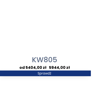
KW805
Zakres
5404,00
zł
–
5944,00
zł
cen:
Sprawdź
od
5404,00 zł
do
5944,00 zł