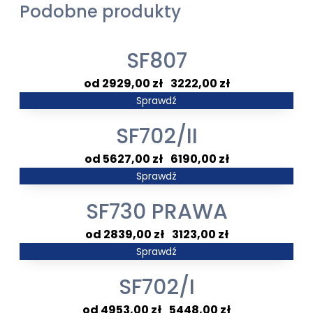
Podobne produkty
SF807
Zakres
2929,00
zł
–
3222,00
zł
cen:
Sprawdź
od
SF702/II
2929,00 zł
do
Zakres
5627,00
zł
–
6190,00
zł
3222,00 zł
cen:
Sprawdź
od
SF730 PRAWA
5627,00 zł
do
Zakres
2839,00
zł
–
3123,00
zł
6190,00 zł
cen:
Sprawdź
od
SF702/I
2839,00 zł
do
Zakres
4953,00
zł
–
5448,00
zł