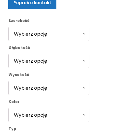
Poproś o kontakt
od
2796,00 zł
Szerokość
do
Głębokość
3076,00 zł
Wysokość
Kolor
Typ