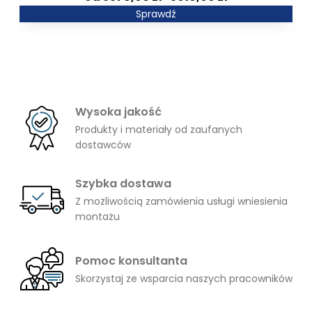
777,00 zł
cen:
Sprawdź
od
5378,00 zł
do
5916,00 zł
Wysoka jakość
Produkty i materiały od zaufanych
dostawców
Szybka dostawa
Z możliwością zamówienia usługi wniesienia
montażu
Pomoc konsultanta
Skorzystaj ze wsparcia naszych pracowników