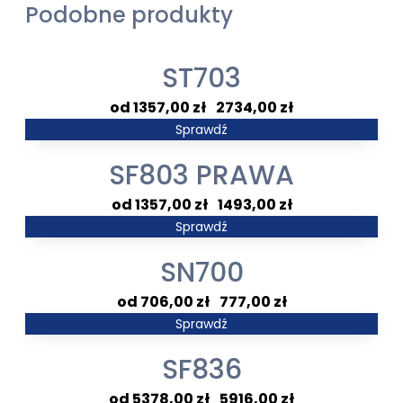
Podobne produkty
ST703
Zakres
1357,00
zł
–
2734,00
zł
cen:
Sprawdź
od
SF803 PRAWA
1357,00 zł
do
Zakres
1357,00
zł
–
1493,00
zł
2734,00 zł
cen:
Sprawdź
od
SN700
1357,00 zł
do
Zakres
706,00
zł
–
777,00
zł
1493,00 zł
cen:
Sprawdź
od
SF836
706,00 zł
do
Zakres
5378,00
zł
–
5916,00
zł