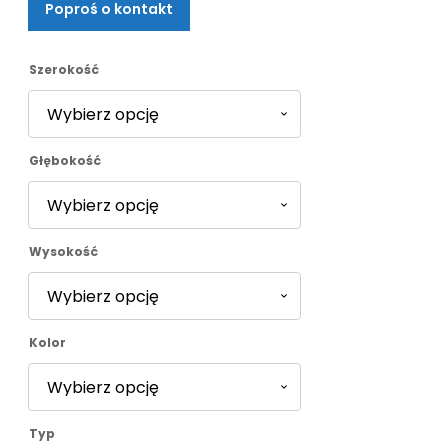
Poproś o kontakt
od
2284,00 zł
Szerokość
do
Głębokość
2512,00 zł
Wysokość
Kolor
Typ