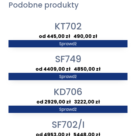
Podobne produkty
KT702
Zakres
445,00
zł
–
490,00
zł
cen:
Sprawdź
od
SF749
445,00 zł
do
Zakres
4409,00
zł
–
4850,00
zł
490,00 zł
cen:
Sprawdź
od
KD706
4409,00 zł
do
Zakres
2929,00
zł
–
3222,00
zł
4850,00 zł
cen:
Sprawdź
od
SF702/I
2929,00 zł
do
Zakres
4953,00
zł
–
5448,00
zł