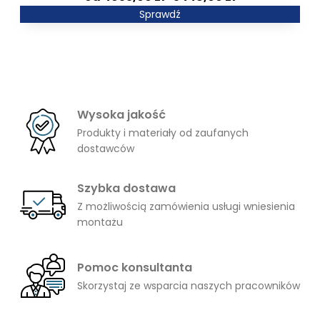
3222,00 zł
cen:
Sprawdź
od
4953,00 zł
do
5448,00 zł
Wysoka jakość
Produkty i materiały od zaufanych
dostawców
Szybka dostawa
Z możliwością zamówienia usługi wniesienia
montażu
Pomoc konsultanta
Skorzystaj ze wsparcia naszych pracowników