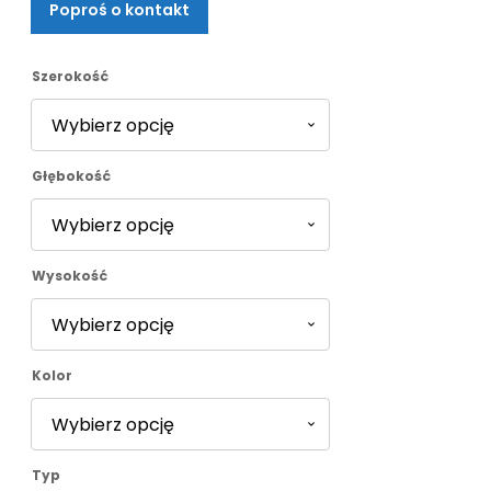
Poproś o kontakt
od
426,00 zł
Szerokość
do
Głębokość
469,00 zł
Wysokość
Kolor
Typ