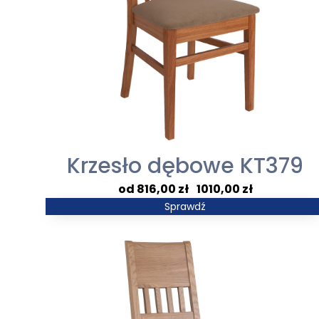
Krzesło dębowe KT379
Zakres
816,00
zł
–
1010,00
zł
cen:
Sprawdź
od
816,00 zł
do
1010,00 zł