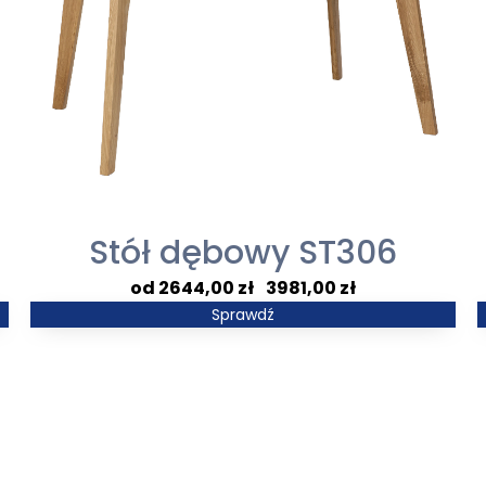
Stół dębowy ST306
Zakres
2644,00
zł
–
3981,00
zł
cen:
Sprawdź
od
2644,00 zł
do
3981,00 zł