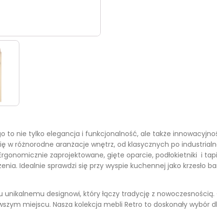
o nie tylko elegancja i funkcjonalność, ale także innowacyjno
się w różnorodne aranżacje wnętrz, od klasycznych po industria
 Ergonomicznie zaprojektowane, gięte oparcie, podłokietniki i t
nia. Idealnie sprawdzi się przy wyspie kuchennej jako krzesło b
u unikalnemu designowi, który łączy tradycję z nowoczesnością.
szym miejscu. Nasza kolekcja mebli Retro to doskonały wybór dla 