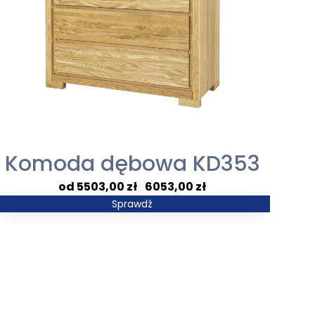
Komoda dębowa KD353
Zakres
5503,00
zł
–
6053,00
zł
cen:
Sprawdź
od
5503,00 zł
do
6053,00 zł