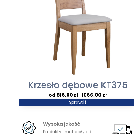
Krzesło dębowe KT375
Zakres
816,00
zł
–
1066,00
zł
cen:
Sprawdź
od
816,00 zł
Wysoka jakość
do
Produkty i materiały od
1066,00 zł