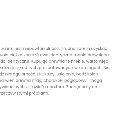
ą zaletą jest niepowtarzalność. Trudno zatem uzyskać
równie ciężko znaleźć dwa identyczne meble drewniane.
ędą identyczne. Kupując drewniane meble, warto więc
różnić się od tych prezentowanych w katalogach. Nie
ź nieregularność struktury, usłojenia, bądź koloru
ybarwień drewna mają charakter poglądowy i mogą
dywidualnych ustawień monitora. Zachęcamy do
 rzeczywistymi próbkami.