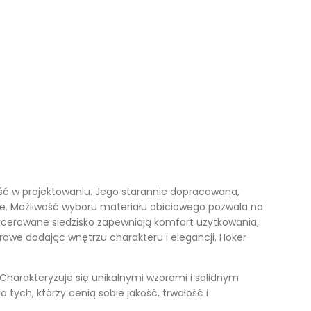
Kufry i skrzynie drewniane
Galanteria drewniana
Meble dla dzieci
ść w projektowaniu. Jego starannie dopracowana,
lne. Możliwość wyboru materiału obiciowego pozwala na
apicerowane siedzisko zapewniają komfort użytkowania,
arowe dodając wnętrzu charakteru i elegancji. Hoker
 Charakteryzuje się unikalnymi wzorami i solidnym
tych, którzy cenią sobie jakość, trwałość i