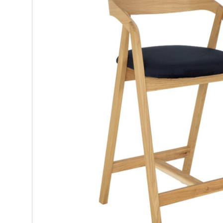
Materace kieszeniowe
Witryny dęb
Materace regeneracyjne
Biurka dębo
Materace dla par
Szafki RTV 
Materace z kokosem
Regały dęb
Materace na stelażu
Krzesła dęb
Materace szpitalne
Lustra dębo
Materace hotelowe
Półka dębow
Szafy dębo
Stoły dębow