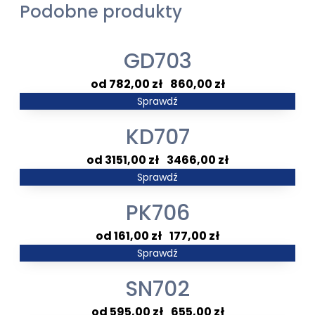
Podobne produkty
GD703
Zakres
782,00
zł
–
860,00
zł
cen:
Sprawdź
od
KD707
782,00 zł
do
Zakres
3151,00
zł
–
3466,00
zł
860,00 zł
cen:
Sprawdź
od
PK706
3151,00 zł
do
Zakres
161,00
zł
–
177,00
zł
3466,00 zł
cen:
Sprawdź
od
SN702
161,00 zł
do
Zakres
595,00
zł
–
655,00
zł