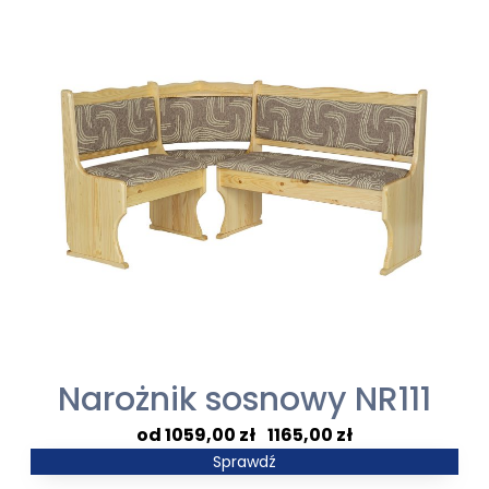
153,00 zł
Narożnik sosnowy NR111
Zakres
1059,00
zł
–
1165,00
zł
cen:
Sprawdź
od