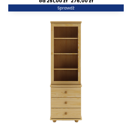
Zakres
251,00
zł
–
276,00
zł
cen:
Sprawdź
od
251,00 zł
do
276,00 zł