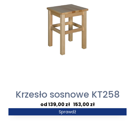
Krzesło sosnowe KT258
Zakres
139,00
zł
–
153,00
zł
cen:
Sprawdź
od
139,00 zł
do