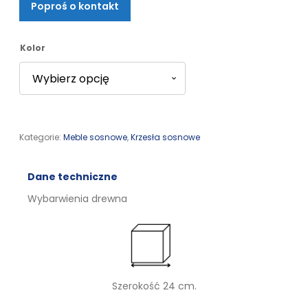
Poproś o kontakt
od
59,00 zł
Kolor
do
65,00 zł
Kategorie:
Meble sosnowe
,
Krzesła sosnowe
Dane techniczne
Wybarwienia drewna
Szerokość 24 cm.