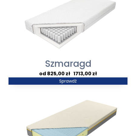
6960,00 zł
Szmaragd
Zakres
825,00
zł
–
1713,00
zł
cen:
Sprawdź
od
825,00 zł
do
1713,00 zł