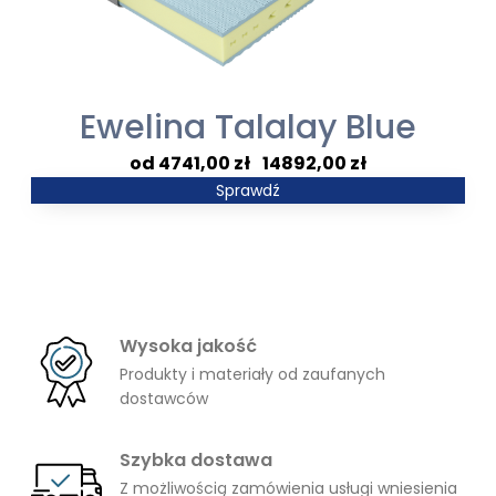
Ewelina Talalay Blue
Zakres
4741,00
zł
–
14892,00
zł
cen:
Sprawdź
od
4741,00 zł
do
14892,00 zł
Wysoka jakość
Produkty i materiały od zaufanych
dostawców
Szybka dostawa
Z możliwością zamówienia usługi wniesienia