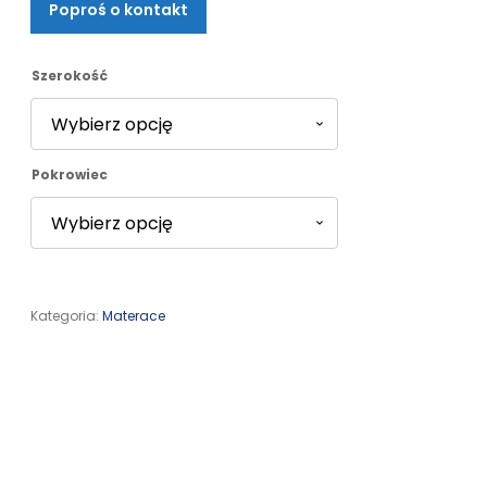
Poproś o kontakt
od
3446,00 zł
Szerokość
do
Pokrowiec
11908,00 zł
Kategoria:
Materace