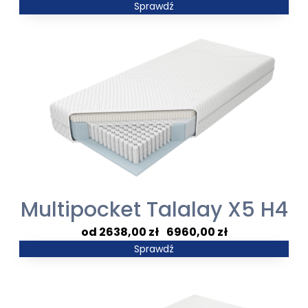
cen:
Sprawdź
od
918,00 zł
do
1920,00 zł
Multipocket Talalay X5 H4
Zakres
2638,00
zł
–
6960,00
zł
cen:
Sprawdź
od
2638,00 zł
do