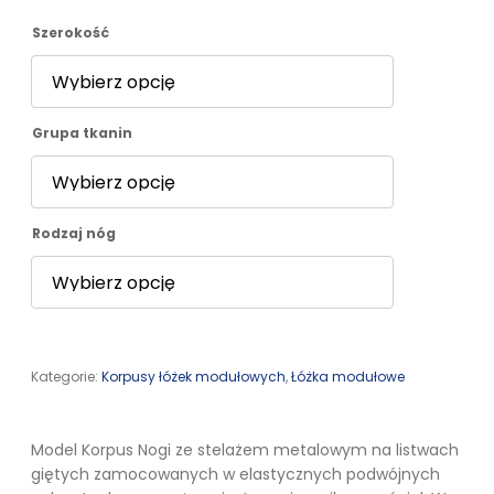
2866,00 zł
Szerokość
do
Grupa tkanin
4402,00 zł
Rodzaj nóg
Kategorie:
Korpusy łóżek modułowych
,
Łóżka modułowe
Model Korpus Nogi ze stelażem metalowym na listwach
giętych zamocowanych w elastycznych podwójnych