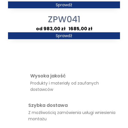
4583,00 zł
cen:
Sprawdź
od
ZPW041
795,00 zł
do
Zakres
983,00
zł
–
1685,00
zł
1428,00 zł
cen:
Sprawdź
od
983,00 zł
do
1685,00 zł
Wysoka jakość
Produkty i materiały od zaufanych
dostawców
Szybka dostawa
Z możliwością zamówienia usługi wniesienia
montażu