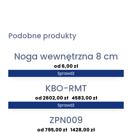
Podobne produkty
Noga wewnętrzna 8 cm
6,00
zł
Sprawdź
KBO-RMT
Zakres
2602,00
zł
–
4583,00
zł
cen:
Sprawdź
od
ZPN009
2602,00 zł
do
Zakres
795,00
zł
–
1428,00
zł