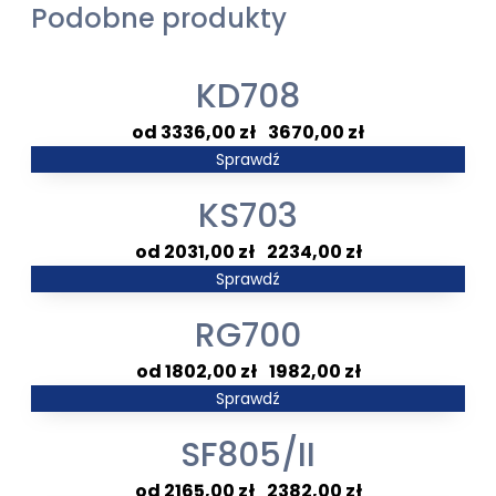
Podobne produkty
KD708
Zakres
3336,00
zł
–
3670,00
zł
cen:
Sprawdź
od
KS703
3336,00 zł
do
Zakres
2031,00
zł
–
2234,00
zł
3670,00 zł
cen:
Sprawdź
od
RG700
2031,00 zł
do
Zakres
1802,00
zł
–
1982,00
zł
2234,00 zł
cen:
Sprawdź
od
SF805/II
1802,00 zł
do
Zakres
2165,00
zł
–
2382,00
zł