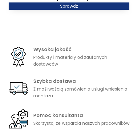
1982,00 zł
cen:
Sprawdź
od
2165,00 zł
do
2382,00 zł
Wysoka jakość
Produkty i materiały od zaufanych
dostawców
Szybka dostawa
Z możliwością zamówienia usługi wniesienia
montażu
Pomoc konsultanta
Skorzystaj ze wsparcia naszych pracowników