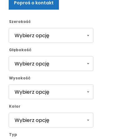
Poproś o kontakt
od
1802,00 zł
Szerokość
do
Głębokość
1982,00 zł
Wysokość
Kolor
Typ