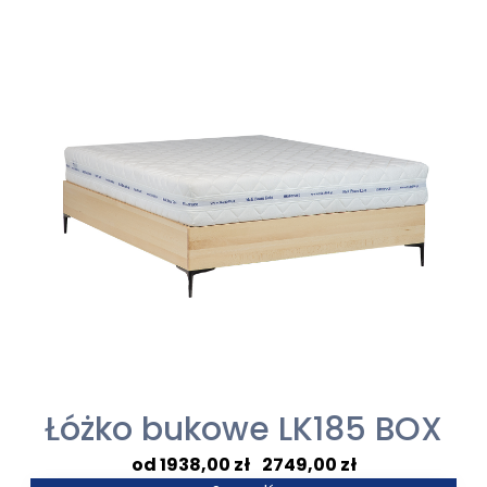
1743,00 zł
do
2803,00 zł
Łóżko bukowe LK185 BOX
Zakres
1938,00
zł
–
2749,00
zł