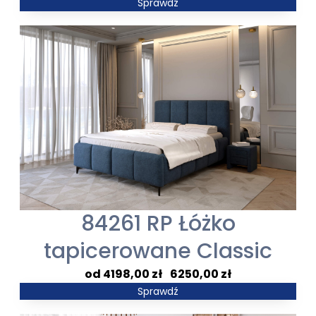
cen:
Sprawdź
od
1938,00 zł
do
2749,00 zł
84261 RP Łóżko
tapicerowane Classic
Zakres
4198,00
zł
–
6250,00
zł
cen:
Sprawdź
od