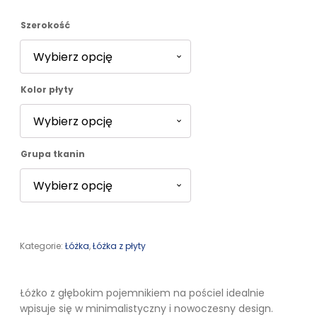
2732,00 zł
Szerokość
do
Kolor płyty
3217,00 zł
Grupa tkanin
Kategorie:
Łóżka
,
Łóżka z płyty
Łóżko z głębokim pojemnikiem na pościel idealnie
wpisuje się w minimalistyczny i nowoczesny design.