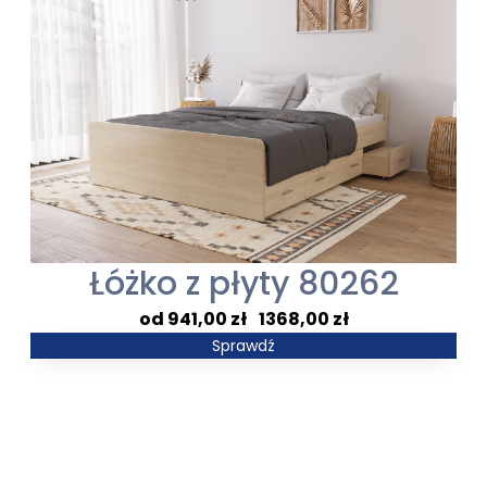
4198,00 zł
do
6250,00 zł
Łóżko z płyty 80262
Zakres
941,00
zł
–
1368,00
zł
cen:
Sprawdź
od
941,00 zł
do
1368,00 zł