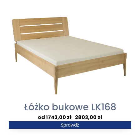
Łóżko bukowe LK168
Zakres
1743,00
zł
–
2803,00
zł
cen:
Sprawdź
od