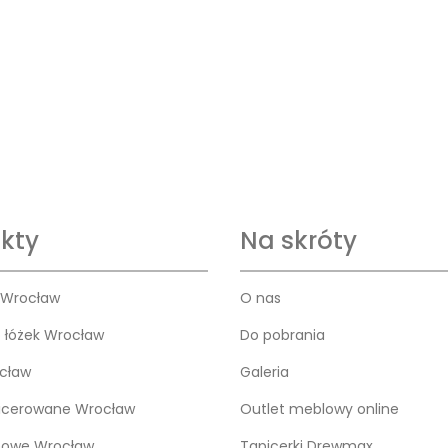
kty
Na skróty
 Wrocław
O nas
o łóżek Wrocław
Do pobrania
cław
Galeria
icerowane Wrocław
Outlet meblowy online
bowe Wrocław
Tapicerki Drewmax