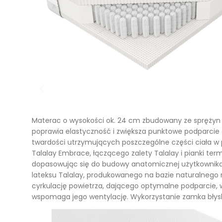
Materace kieszeniowe
Witryny dęb
Materace regeneracyjne
Biurka dębo
Materace dla par
Szafki RTV 
Materace z kokosem
Regały dęb
Materace na stelażu
Krzesła dęb
Materace szpitalne
Lustra dębo
Materac o wysokości ok. 24 cm zbudowany ze sprężyn
Materace hotelowe
poprawia elastyczność i zwiększa punktowe podparcie 
Półka dębow
twardości utrzymujących poszczególne części ciała w
Talalay Embrace, łączącego zalety Talalay i pianki te
Szafy dębo
dopasowując się do budowy anatomicznej użytkownika a
lateksu Talalay, produkowanego na bazie naturalnego 
Stoły dębow
cyrkulację powietrza, dającego optymalne podparcie,
wspomaga jego wentylację. Wykorzystanie zamka błyska