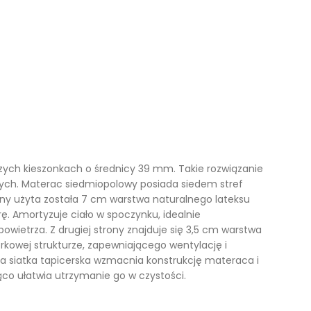
180x200
180x200
Toaletki sosnowe
200x200
200x200
Szafki RTV sosnowe
Regały sosnowe
Stoły sosnowe
Krzesła sosnowe
Lustra sosnowe
ych kieszonkach o średnicy 39 mm. Takie rozwiązanie
wych. Materac siedmiopolowy posiada siedem stref
Półki sosnowe
ny użyta została 7 cm warstwa naturalnego lateksu
ę. Amortyzuje ciało w spoczynku, idealnie
Szafy sosnowe
ietrza. Z drugiej strony znajduje się 3,5 cm warstwa
kowej strukturze, zapewniającego wentylację i
Szafki na buty sosnowe
 siatka tapicerska wzmacnia konstrukcję materaca i
Wieszaki sosnowe
co ułatwia utrzymanie go w czystości.
Narożniki sosnowe