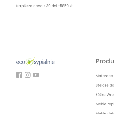
Najniższa cena z 30 dni -5859 zł
Produ
Materace
Stelaże d
Łóżka Wro
Meble tap
Meble dę