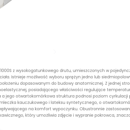
owe
180x200
Biurka bukowe
H3 - materace twarde
we
200x200
Toaletki bukowe
H4 - materace bardzo twarde
dębowe
Szafki RTV bukowe
owe
Stoły bukowe
owe
Krzesła bukowe
we
Lustra bukowe
 1000S z wysokogatunkowego drutu, umieszczonych w pojedyncz
ciała. Istnieje możliwość wyboru sprężyn jedno lub siedmiopolo
e
Półki bukowe
 położeniu dopasowanym do budowy anatomicznej. Z jednej stro
rmoelastycznej, posiadającego właściwości regulujące temperatur
we
Szafy bukowe
 jego otwartokomórkowa struktura podnosi poziom cyrkulacji pow
mleczka kauczukowego i lateksu syntetycznego, o otwartokomór
e
Inne
 wpływającego na komfort wypoczynku. Obustronnie zastosowana
wicznego, który umożliwia zdjęcie i wypranie pokrowca, znaczą