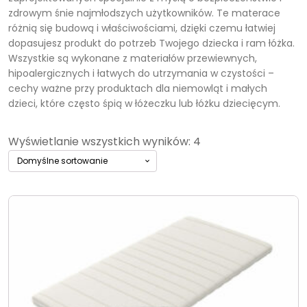
zdrowym śnie najmłodszych użytkowników. Te materace
różnią się budową i właściwościami, dzięki czemu łatwiej
dopasujesz produkt do potrzeb Twojego dziecka i ram łóżka.
Wszystkie są wykonane z materiałów przewiewnych,
hipoalergicznych i łatwych do utrzymania w czystości –
cechy ważne przy produktach dla niemowląt i małych
dzieci, które często śpią w łóżeczku lub łóżku dziecięcym.
Wyświetlanie wszystkich wyników: 4
Ten
produkt
ma
wiele
wariantów.
Opcje
można