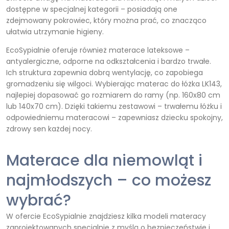
dostępne w specjalnej kategorii – posiadają one
zdejmowany pokrowiec, który można prać, co znacząco
ułatwia utrzymanie higieny.
EcoSypialnie oferuje również materace lateksowe –
antyalergiczne, odporne na odkształcenia i bardzo trwałe.
Ich struktura zapewnia dobrą wentylację, co zapobiega
gromadzeniu się wilgoci. Wybierając materac do łóżka LK143,
najlepiej dopasować go rozmiarem do ramy (np. 160x80 cm
lub 140x70 cm). Dzięki takiemu zestawowi – trwałemu łóżku i
odpowiedniemu materacowi – zapewniasz dziecku spokojny,
zdrowy sen każdej nocy.
Materace dla niemowląt i
najmłodszych – co możesz
wybrać?
W ofercie EcoSypialnie znajdziesz kilka modeli materacy
zaprojektowanych specjalnie z myślą o bezpieczeństwie i