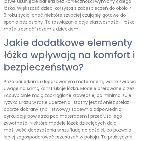
łatwe usunięcie barierki bez konieczności wymiany całego
łóżka. Większość dzieci korzysta z zabezpieczeń do około 4–
5 roku życia, choć niektóre szybciej czują się gotowe do
spania bez osłony. To rozwiązanie daje elastyczność – łóżko
może „rosnąć” razem z dzieckiem.
Jakie dodatkowe elementy
łóżka wpływają na komfort i
bezpieczeństwo?
Poza barierkami i dopasowanym materacem, warto zwrócić
uwagę na samą konstrukcję łóżka. Modele oferowane przez
EcoSypialnie mają zaokrąglone krawędzie, co minimalizuje
ryzyko urazu w razie uderzenia. Istotny jest również stelaż –
dobrze dobrany (np. listwowy) zapewnia odpowiednią
cyrkulację powietrza pod materacem i przedłuża jego
żywotność. Niektóre modele łóżek dziecięcych dają
możliwość doposażenia w szufladę na pościel, co pozwala
lepiej zagospodarować przestrzeń w pokoju. To praktyczne