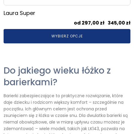
Laura Super
Z
297,00
zł
–
345,00
zł
c
WYBIERZ OPCJE
o
2
d
3
Do jakiego wieku łóżko z
barierkami?
Barierki zabezpieczające to praktyczne rozwiązanie, które
daje dziecku i rodzicom większy komfort – szczególnie na
początku. Ich głównym celem jest ochrona przed
zsunięciem się z łóżka w czasie snu. Dla dwulatka barierki są
niemal obowiązkowe, ale w miarę upływu czasu możesz je
zdemontować – wiele modeli, takich jak LK143, pozwala na