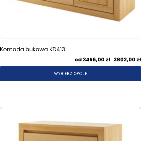
Komoda bukowa KD413
3456,00
zł
–
3802,00
zł
WYBIERZ OPCJE
Ten
produkt
ma
wiele
wariantów.