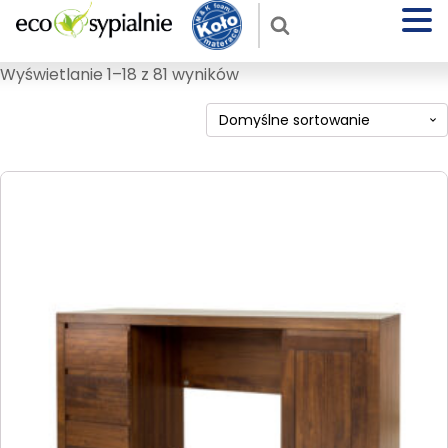
Wyświetlanie 1–18 z 81 wyników
Ten
produkt
ma
wiele
wariantów.
Opcje
można
wybrać
na
stronie
produktu