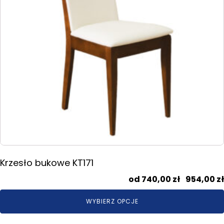
wybrać
na
stronie
produktu
Krzesło bukowe KT171
740,00
zł
–
954,00
zł
WYBIERZ OPCJE