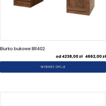
Biurko bukowe BR402
4238,00
zł
–
4662,00
zł
WYBIERZ OPCJE
Ten
produkt
ma