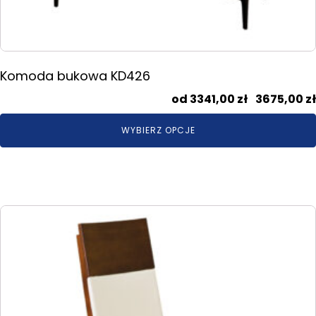
Komoda bukowa KD426
3341,00
zł
–
3675,00
zł
WYBIERZ OPCJE
Ten
produkt
ma
wiele
wariantów.
Opcje
można