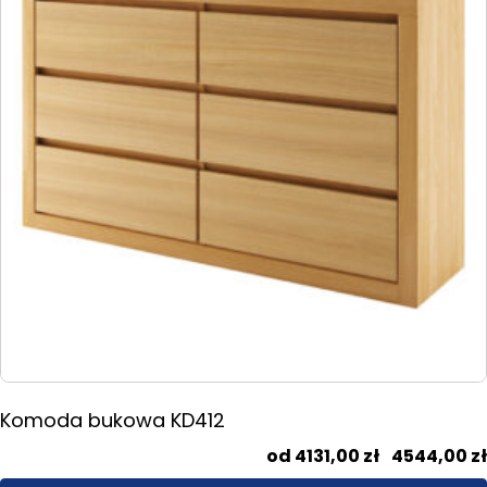
wariantów.
Opcje
można
wybrać
na
stronie
produktu
Komoda bukowa KD412
4131,00
zł
–
4544,00
zł