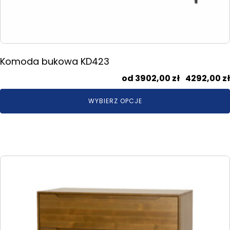
Komoda bukowa KD423
3902,00
zł
–
4292,00
zł
WYBIERZ OPCJE
Ten
produkt
ma
wiele
wariantów.
Opcje
można