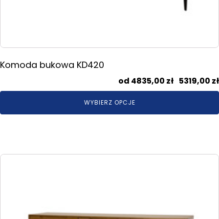
Komoda bukowa KD420
4835,00
zł
–
5319,00
zł
WYBIERZ OPCJE
Ten
produkt
ma
wiele
wariantów.
Opcje