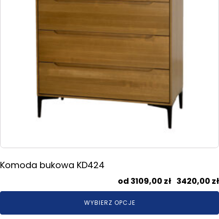
wybrać
na
stronie
produktu
Komoda bukowa KD424
3109,00
zł
–
3420,00
zł
WYBIERZ OPCJE