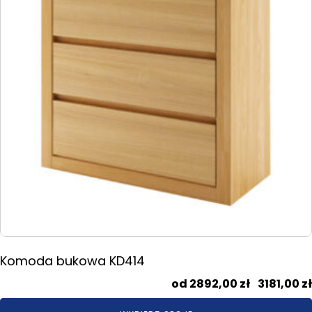
Opcje
można
wybrać
na
stronie
produktu
Komoda bukowa KD414
2892,00
zł
–
3181,00
zł