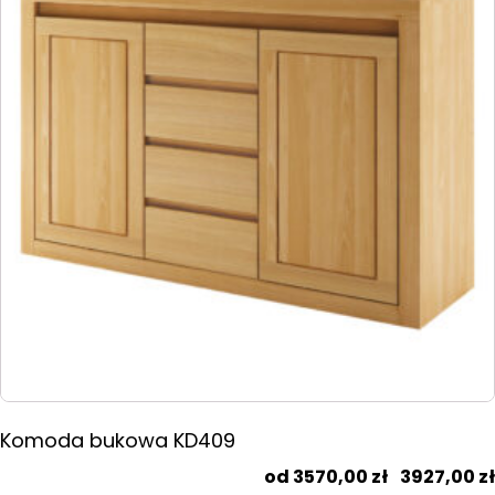
wariantów.
Opcje
można
wybrać
na
stronie
produktu
Komoda bukowa KD409
3570,00
zł
–
3927,00
zł