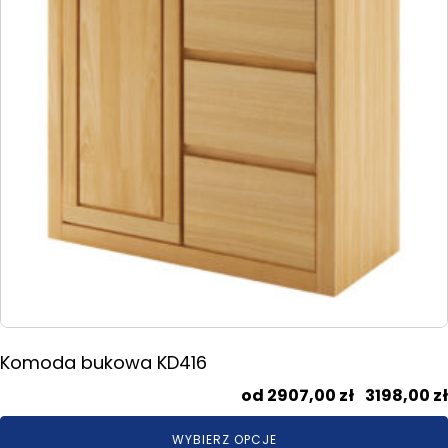
można
wybrać
na
stronie
produktu
Komoda bukowa KD416
2907,00
zł
–
3198,00
zł
WYBIERZ OPCJE