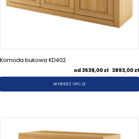
Komoda bukowa KD402
3539,00
zł
–
3893,00
zł
WYBIERZ OPCJE
Ten
produkt
ma