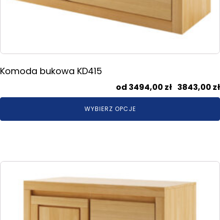
Komoda bukowa KD415
3494,00
zł
–
3843,00
zł
WYBIERZ OPCJE
Ten
produkt
ma
wiele
wariantów.
Opcje