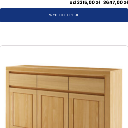
3315,00
zł
–
3647,00
zł
WYBIERZ OPCJE
Ten
produkt
ma
wiele
wariantów.
Opcje
można
wybrać
na
stronie
produktu