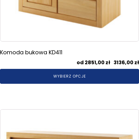
Komoda bukowa KD411
2851,00
zł
–
3136,00
zł
WYBIERZ OPCJE
Ten
produkt
ma
wiele