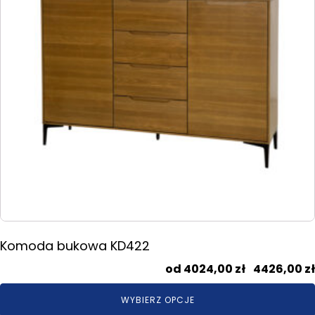
można
wybrać
na
stronie
produktu
Komoda bukowa KD422
4024,00
zł
–
4426,00
zł
WYBIERZ OPCJE