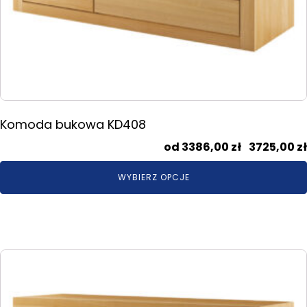
Komoda bukowa KD408
3386,00
zł
–
3725,00
zł
WYBIERZ OPCJE
Ten
produkt
ma
wiele