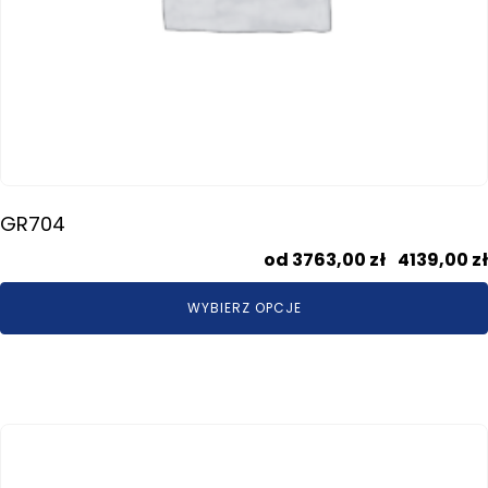
GR704
3763,00
zł
–
4139,00
zł
WYBIERZ OPCJE
Ten
produkt
ma