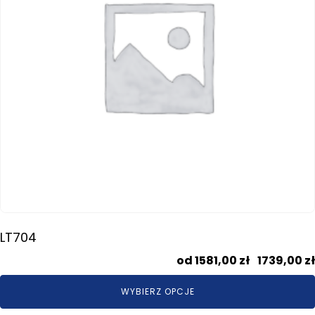
wybrać
na
stronie
produktu
LT704
1581,00
zł
–
1739,00
zł
WYBIERZ OPCJE