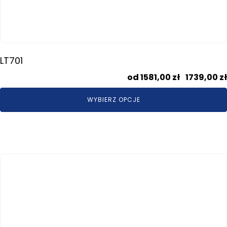
LT701
1581,00
zł
–
1739,00
zł
WYBIERZ OPCJE
Ten
produkt
ma
wiele
wariantów.
Opcje
można