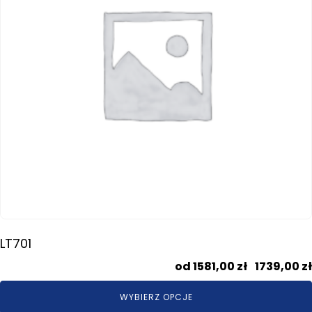
można
wybrać
na
stronie
produktu
LT701
1581,00
zł
–
1739,00
zł
WYBIERZ OPCJE