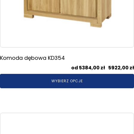
Komoda dębowa KD354
5384,00
zł
–
5922,00
zł
WYBIERZ OPCJE
Ten
produkt
ma