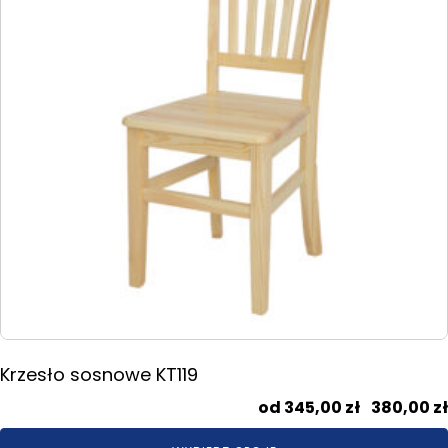
Opcje
można
wybrać
na
stronie
produktu
Krzesło sosnowe KT119
345,00
zł
–
380,00
zł