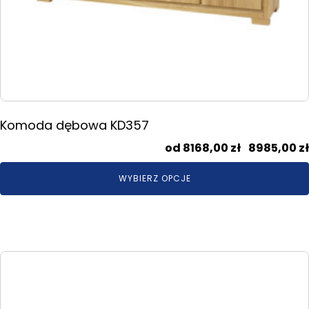
Komoda dębowa KD357
8168,00
zł
–
8985,00
zł
WYBIERZ OPCJE
Ten
produkt
ma
wiele