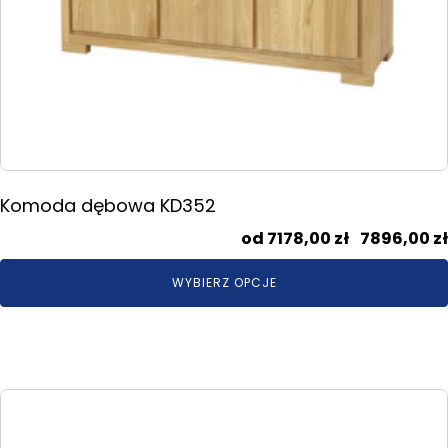
Komoda dębowa KD352
7178,00
zł
–
7896,00
zł
WYBIERZ OPCJE
Ten
produkt
ma