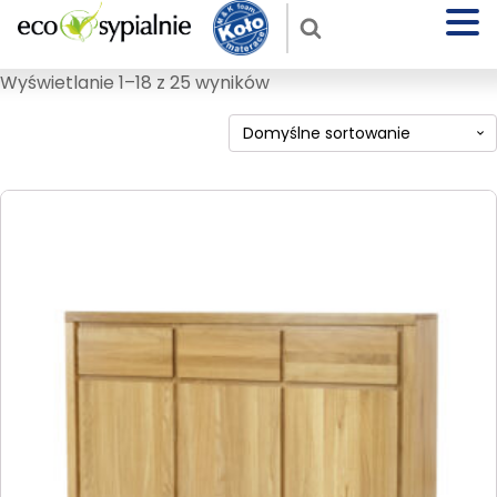
Wyświetlanie 1–18 z 25 wyników
Ten
produkt
ma
wiele
wariantów.
Opcje
można
wybrać
na
stronie
produktu