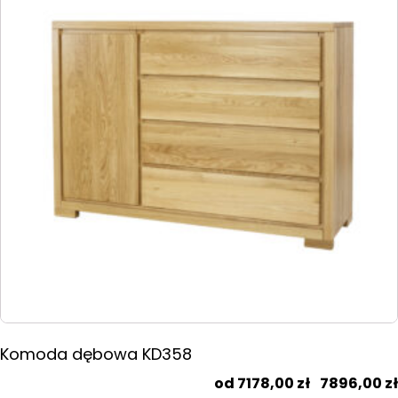
wariantów.
Opcje
można
wybrać
na
stronie
produktu
Komoda dębowa KD358
7178,00
zł
–
7896,00
zł