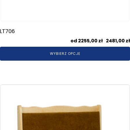
LT706
2255,00
zł
–
2481,00
zł
WYBIERZ OPCJE
Ten
produkt
ma
wiele
wariantów.
Opcje
można