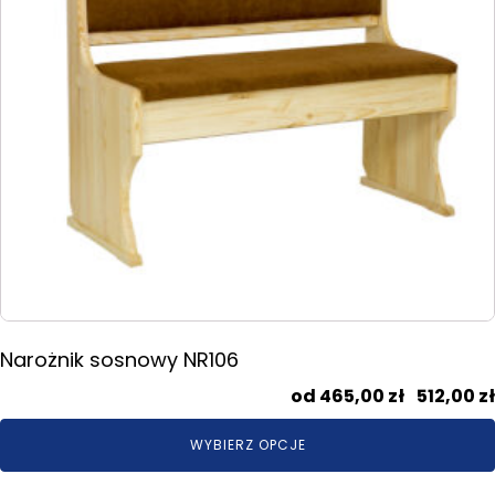
wybrać
na
stronie
produktu
Narożnik sosnowy NR106
465,00
zł
–
512,00
zł
WYBIERZ OPCJE