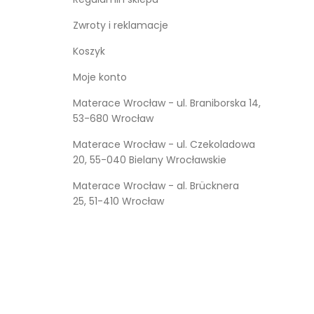
Kufry i skrzynie drewniane
Zwroty i reklamacje
Koszyk
Galanteria drewniana
Moje konto
Meble dla dzieci
Materace Wrocław - ul. Braniborska 14,
53-680 Wrocław
Materace Wrocław - ul. Czekoladowa
20, 55-040 Bielany Wrocławskie
Materace Wrocław - al. Brücknera
25, 51-410 Wrocław