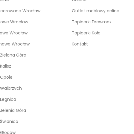
icerowane Wrocław
Outlet meblowy online
bowe Wrocław
Tapicerki Drewmax
kowe Wrocław
Tapicerki Koło
snowe Wrocław
Kontakt
Zielona Góra
Kalisz
 Opole
 Wałbrzych
Legnica
Jelenia Góra
Świdnica
 Głogów