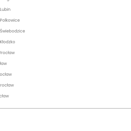
Lubin
Polkowice
Świebodzice
Kłodzko
rocław
ław
rocław
Wrocław
cław