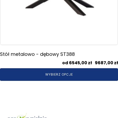
Stół metalowo - dębowy ST388
6545,00
zł
–
9687,00
zł
WYBIERZ OPCJE