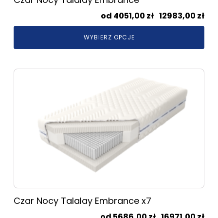
Zak
4051,00
zł
–
12983,00
zł
cen
WYBIERZ OPCJE
od
405
do
Ten
129
produkt
ma
wiele
wariantów.
Opcje
można
wybrać
na
stronie
produktu
Czar Nocy Talalay Embrance x7
Zak
5686,00
zł
–
16971,00
zł