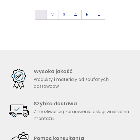
165
1
2
3
4
5
→
Wysoka jakość
Produkty i materiały od zaufanych
dostawców
Szybka dostawa
Z możliwością zamówienia usługi wniesienia
montażu
Pomoc konsultanta