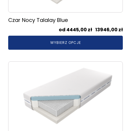
stronie
produktu
Czar Nocy Talalay Blue
Zak
4445,00
zł
–
13946,00
zł
cen
WYBIERZ OPCJE
od
444
do
Ten
139
produkt
ma
wiele
wariantów.
Opcje
można
wybrać
na
stronie
produktu