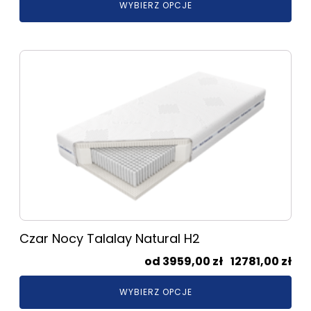
WYBIERZ OPCJE
od
298
do
Ten
105
produkt
ma
wiele
wariantów.
Opcje
można
wybrać
na
stronie
produktu
Czar Nocy Talalay Natural H2
Zak
3959,00
zł
–
12781,00
zł
cen
WYBIERZ OPCJE
od