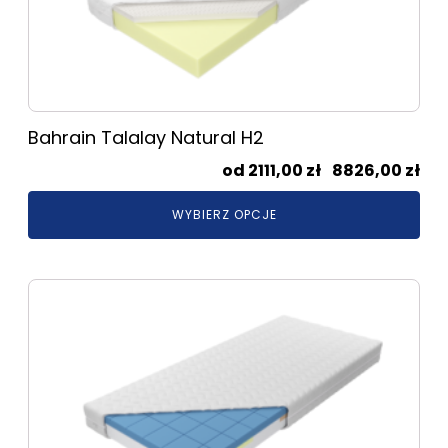
można
wybrać
na
stronie
produktu
Bahrain Talalay Natural H2
Zak
2111,00
zł
–
8826,00
zł
cen
WYBIERZ OPCJE
od
2111
do
Ten
882
produkt
ma
wiele
wariantów.
Opcje
można
wybrać