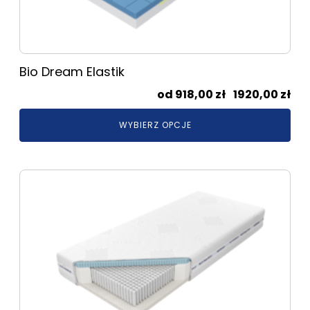
na
stronie
produktu
Bio Dream Elastik
Zak
918,00
zł
–
1920,00
zł
cen
WYBIERZ OPCJE
od
918
do
Ten
192
produkt
ma
wiele
wariantów.
Opcje
można
wybrać
na