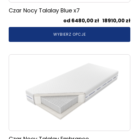
Czar Nocy Talalay Blue x7
Zak
6480,00
zł
–
18910,00
zł
cen
WYBIERZ OPCJE
od
648
do
Ten
189
produkt
ma
wiele
wariantów.
Opcje
można
wybrać
na
stronie
produktu
Czar Nocy Talalay Embrance