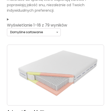
poprawiają jakość snu, niezależnie od Twoich
indywidualnych preferencji.
Wyświetlanie 1–18 z 79 wyników
Ten
produkt
ma
wiele
wariantów.
Opcje
można
wybrać
na
stronie
produktu