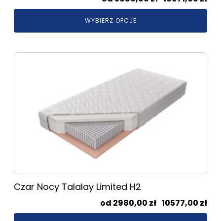
cen
WYBIERZ OPCJE
od
568
do
Ten
169
produkt
ma
wiele
wariantów.
Opcje
można
wybrać
na
stronie
produktu
Czar Nocy Talalay Limited H2
Zak
2980,00
zł
–
10577,00
zł
cen