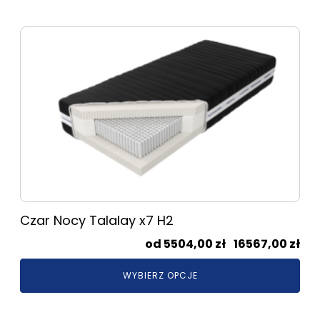
395
do
Ten
127
produkt
ma
wiele
wariantów.
Opcje
można
wybrać
na
stronie
produktu
Czar Nocy Talalay x7 H2
Zak
5504,00
zł
–
16567,00
zł
cen
WYBIERZ OPCJE
od
550
do