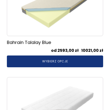
Opcje
można
wybrać
na
stronie
produktu
Bahrain Talalay Blue
Zak
2593,00
zł
–
10021,00
zł
cen
WYBIERZ OPCJE
od
259
do
Ten
100
produkt
ma
wiele
wariantów.
Opcje