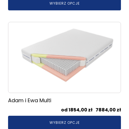
WYBIERZ OPCJE
od
211
do
Ten
867
produkt
ma
wiele
wariantów.
Opcje
można
wybrać
na
stronie
produktu
Adam i Ewa Multi
Zak
1854,00
zł
–
7884,00
zł
cen
WYBIERZ OPCJE
od