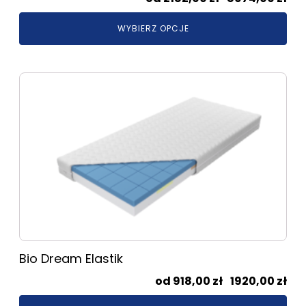
cen
WYBIERZ OPCJE
od
218
do
Ten
897
produkt
ma
wiele
wariantów.
Opcje
można
wybrać
na
stronie
produktu
Bio Dream Elastik
Zak
918,00
zł
–
1920,00
zł
cen