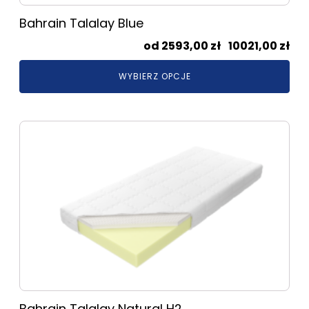
Bahrain Talalay Blue
Zak
2593,00
zł
–
10021,00
zł
cen
WYBIERZ OPCJE
od
259
do
Ten
100
produkt
ma
wiele
wariantów.
Opcje
można
wybrać
na
stronie
produktu
Bahrain Talalay Natural H2