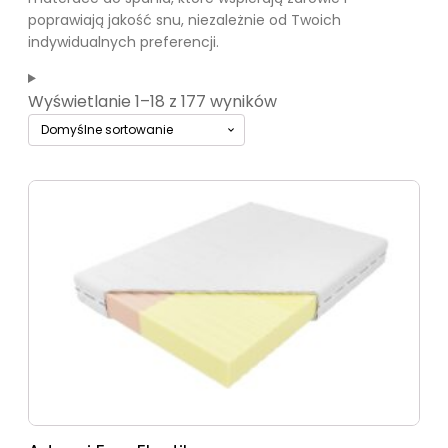
poprawiają jakość snu, niezależnie od Twoich
indywidualnych preferencji.
Wyświetlanie 1–18 z 177 wyników
Ten
produkt
ma
wiele
wariantów.
Opcje
można
wybrać
na
stronie
produktu