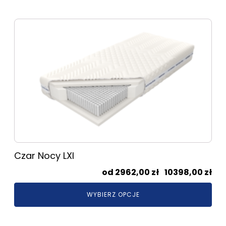
102
do
Ten
192
produkt
ma
wiele
wariantów.
Opcje
można
wybrać
na
stronie
produktu
Czar Nocy LXI
Zak
2962,00
zł
–
10398,00
zł
cen
WYBIERZ OPCJE
od
296
do