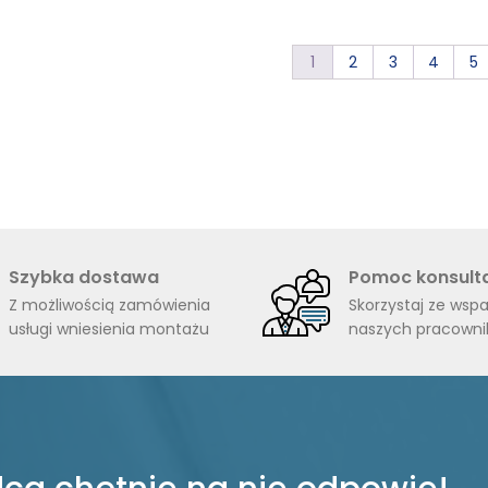
do
3823,00 zł
1
2
3
4
5
Szybka dostawa
Pomoc konsult
Z możliwością zamówienia
Skorzystaj ze wspa
usługi wniesienia montażu
naszych pracown