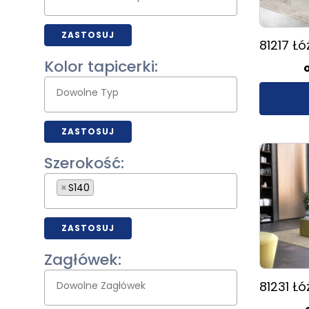
wybrać
na
ZASTOSUJ
81217 Ł
stronie
produktu
Kolor tapicerki:
ZASTOSUJ
Ten
Szerokość:
produkt
ma
×
S140
wiele
wariantów
Opcje
ZASTOSUJ
można
Zagłówek:
wybrać
na
81231 Ł
stronie
produktu