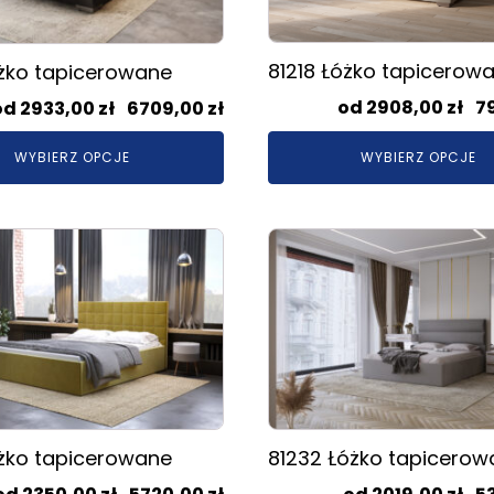
wybrać
na
81218 Łóżko tapicerow
óżko tapicerowane
stronie
produktu
Zakres
2908,00
zł
–
7
2933,00
zł
–
6709,00
zł
cen:
WYBIERZ OPCJE
WYBIERZ OPCJE
od
2933,00 zł
do
Ten
6709,00 zł
produkt
ma
wiele
.
wariantów.
Opcje
można
wybrać
na
óżko tapicerowane
81232 Łóżko tapicerow
stronie
produktu
Zakres