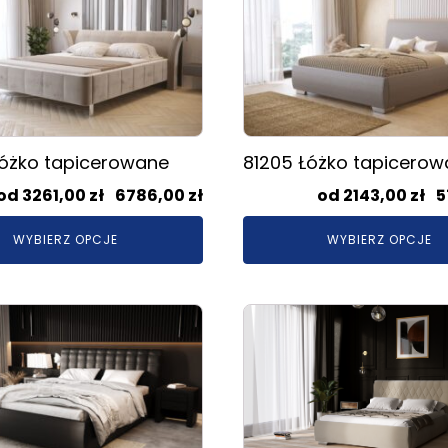
ma
wiele
.
wariantów.
Opcje
można
wybrać
na
óżko tapicerowane
81205 Łóżko tapicero
stronie
produktu
Zakres
3261,00
zł
–
6786,00
zł
2143,00
zł
–
5
cen:
WYBIERZ OPCJE
WYBIERZ OPCJE
od
3261,00 zł
do
Ten
6786,00 zł
produkt
ma
wiele
.
wariantów.
Opcje
można