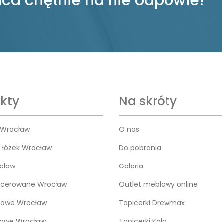
ca chętnie na nie odpowie!
kty
Na skróty
 Wrocław
O nas
o łóżek Wrocław
Do pobrania
cław
Galeria
icerowane Wrocław
Outlet meblowy online
bowe Wrocław
Tapicerki Drewmax
kowe Wrocław
Tapicerki Koło