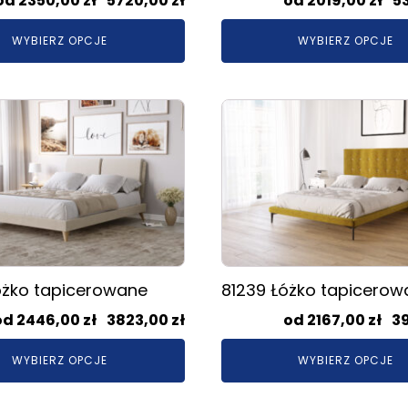
2350,00
zł
–
5720,00
zł
2019,00
zł
–
5
cen:
WYBIERZ OPCJE
WYBIERZ OPCJE
od
2350,00 zł
do
Ten
5720,00 zł
produkt
ma
wiele
.
wariantów.
Opcje
można
wybrać
na
óżko tapicerowane
81239 Łóżko tapicerow
stronie
produktu
Zakres
2446,00
zł
–
3823,00
zł
2167,00
zł
–
3
cen:
WYBIERZ OPCJE
WYBIERZ OPCJE
od
2446,00 zł