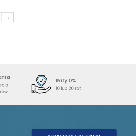
do
do
3950,00 zł
3725,00
→
anta
Raty 0%
rcia
10 lub 20 rat
ików