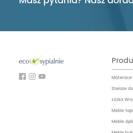
Masz pytania? Nasz dorad
Produ
Materace
Stelaże d
Łóżka Wro
Meble tap
Meble dę
Meble bu