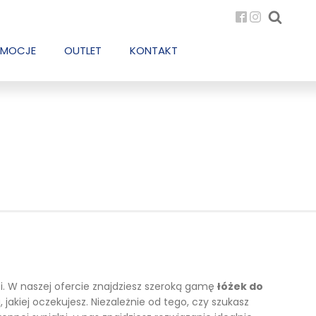
MOCJE
OUTLET
KONTAKT
ŁÓŻKA WG. ROZMIARU
MATERACE WG. ROZMIARU
MEBLE SOSNOWE
80x200
80x200
Meble sosnowe woskowane
90x200
90x200
Łóżka sosnowe
100x200
100x200
Szafki nocne sosnowe
120x200
120x200
Komody sosnowe
140x200
140x200
Witryny sosnowe
i. W naszej ofercie znajdziesz szeroką gamę
łóżek do
160x200
160x200
Biurka sosnowe
 jakiej oczekujesz. Niezależnie od tego, czy szukasz